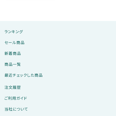
価格帯
～
その他
ランキング
在庫あり
セール
セール商品
並び順
新着商品
商品一覧
最近チェックした商品
ランキング
注文履歴
セール商品
ご利用ガイド
新着商品
当社について