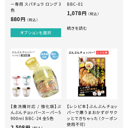
色
ー専用 スパチュラ ロング 3
BBC-01
個
色
1,078
円
（税込）
880
円
（税込）
続きを読む
オプションを選択
【食洗機対応 / 強化版】ぶ
【レシピ本】ぶんぶんチョッ
んぶんチョッパースーパー5
パーで爆うまおかずがサク
900ml BBC-24 全5色
ッとできちゃった（クーポン
使用不可）
2,508
円
（税込）