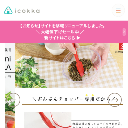
カートに商品を追加しました
カテゴリー
【お知らせ】サイトを移転リニューアルしました。
ホーム
商品一覧
【icokka】ぶんぶんチョッパー専用 ミニスパチュ
＼ 大幅値下げセール中 ／
×
キーワード検索
【icokka】ぶんぶんチョッパー専用 ミニスパチュ
新サイトはこちら ▶
すべて
ラ 3色
スパチュラカラー
ホーム＆キッチン
数量
（税込）
ホーム＆キッチン
アウトドア・ピクニック
絞り込み検索
アウトドア・ピクニック
親カテゴリー
生活雑貨
ショッピングを続ける
ファッション&靴紐
子カテゴリー
生活雑貨
ぶんぶんチョッパー
ぶんぶんチョッパー
カートを確認する
カテゴリー一覧