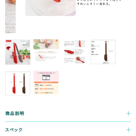
価格帯
～
その他
在庫あり
セール
並び順
ランキング
セール商品
商品説明
新着商品
スペック