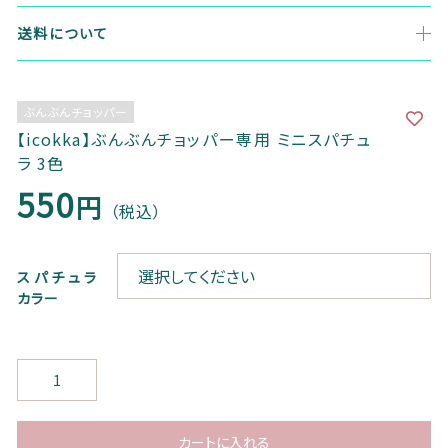
商品一覧
送料について
最近チェックした商品
ぶんぶんチョッパー
注文履歴
【icokka】ぶんぶんチョッパー専用 ミニスパチュ
ラ 3色
ご利用ガイド
550
円
（税込）
当社について
ブログ
スパチュラ
カラー
よくある質問
【i
プライバシーポリシー
c
o
特定商取引法に基づく表記
k
カートに入れる