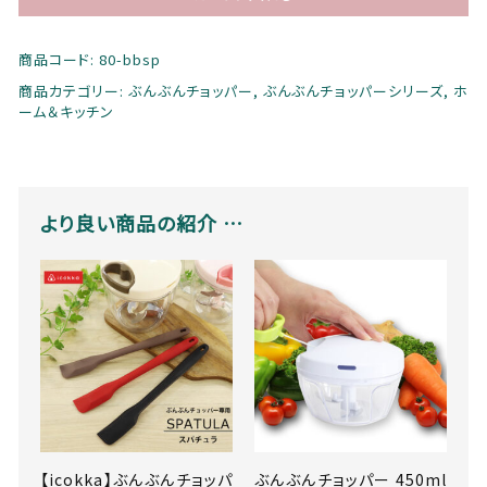
k
お問い合わせ
a】
商品コード:
80-bbsp
ぶ
ん
商品カテゴリー:
ぶんぶんチョッパー
,
ぶんぶんチョッパーシリーズ
,
ホ
有限会社ケイ・アンド・エーHP
ぶ
ーム＆キッチン
ん
チ
ョ
ッ
より良い商品の紹介 …
パ
ー
専
© 2021 有限会社ケイ・アンド・エー
用
ミ
ニ
ス
パ
チ
ュ
ラ
3
【icokka】ぶんぶんチョッパ
ぶんぶんチョッパー 450ml